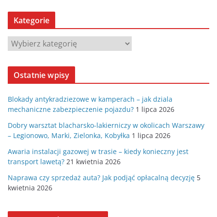
Kategorie
K
a
t
Ostatnie wpisy
e
g
Blokady antykradziezowe w kamperach – jak dziala
o
mechaniczne zabezpieczenie pojazdu?
1 lipca 2026
r
Dobry warsztat blacharsko-lakierniczy w okolicach Warszawy
i
– Legionowo, Marki, Zielonka, Kobyłka
1 lipca 2026
e
Awaria instalacji gazowej w trasie – kiedy konieczny jest
transport lawetą?
21 kwietnia 2026
Naprawa czy sprzedaż auta? Jak podjąć opłacalną decyzję
5
kwietnia 2026